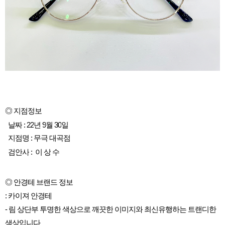
◎
지점정보
날짜
: 22
년
9
월
30
일
지점명
:
무극
대곡점
검안사
:
이
상
수
◎
안경테
브랜드
정보
:
카이져
안경테
-
림
상단부
투명한
색상으로
깨끗한
이미지와
최신유행하는
트랜디한
색상입니다