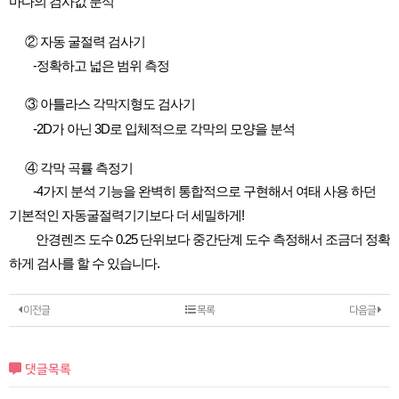
마다의
검사값
분석
②
자동
굴절력
검사기
-
정확하고
넓은
범위
측정
③
아틀라스
각막지형도
검사기
-2D
가
아닌
3D
로
입체적으로
각막의
모양을
분석
④
각막
곡률
측정기
-4
가지
분석
기능을
완벽히
통합적으로
구현해서
여태
사용
하던
기본적인
자동굴절력기기보다
더
세밀하게
!
안경렌즈
도수
0.25
단위보다
중간단계
도수
측정해서
조금더
정확
하게
검사를
할
수
있습니다
.
이전글
목록
다음글
댓글목록