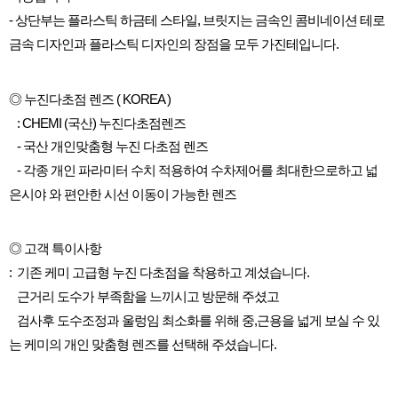
-
상단부는
플라스틱
하금테
스타일
,
브릿지는
금속인
콤비네이션
테로
금속
디자인과
플라스틱
디자인의
장점을
모두
가진테입니다
.
◎
누진다초점
렌즈
( KOREA )
: CHEMI (
국산
)
누진다초점렌즈
-
국산
개인맞춤형
누진
다초점
렌즈
-
각종
개인
파라미터
수치
적용하여
수차제어를
최대한으로하고
넓
은시야
와
편안한
시선
이동이
가능한
렌즈
◎
고객
특이사항
:
기존
케미
고급형
누진
다초점을
착용하고
계셨습니다
.
근거리
도수가
부족함을
느끼시고
방문해
주셨고
검사후
도수조정과
울렁임
최소화를
위해
중
,
근용을
넓게
보실
수
있
는
케미의
개인
맞춤형
렌즈를
선택해
주셨습니다
.