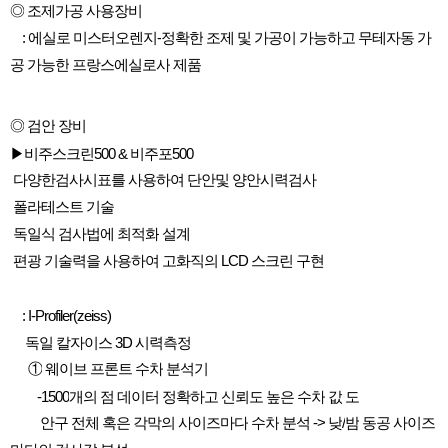
◎
조제가공
사용장비
:
에실로
미스터오렌지
-
정확한
조제
및
가공이
가능하고
무테자동
가
공
가능한
프랑스에실로사
제품
◎
검안
장비
▶
비주스크린
500 &
비주포
500
다양한검사시표를
사용하여
단안및
양안시력검사
폴라테스트
기술
독일식
검사법에
최적화
설계
편광
기술력을
사용하여
고화직의
LCD
스크린
구현
: I-Profiler(zeiss)
독일
칼자이스
3D
시력측정
①
웨이브
프론트
수차
분석기
-1500
개의
점
데이터
정확하고
신뢰도
높은
수차
값
도
안구
전체
혹은
각막의
사이즈마다
수차
분석
->
낮
/
밤
동공
사이즈