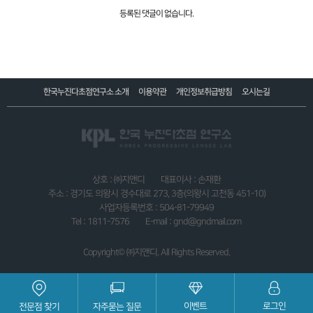
등록된 댓글이 없습니다.
한국누진다초점연구소 소개
이용약관
개인정보취급방침
오시는길
상호 : ㈜지앤디
대표이사 : 손재환
주소 : 경기도 의왕시 경수대로 273, 3층(의왕시 고천동 451-10)
사업자등록번호 : 504-81-79949
Tel : 1811-7576
E-mail : gnd@gndmail.com
Copyright© ㈜지앤디. All Rights Reserved.
이벤트
로그인
전문점 찾기
자주묻는 질문